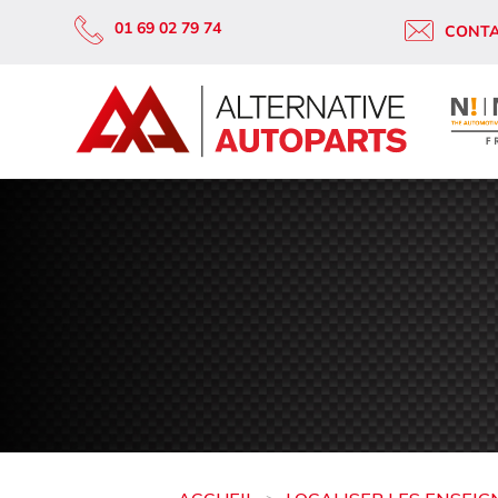
01 69 02 79 74
CONT