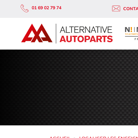
01 69 02 79 74
CONT