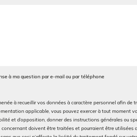
onse à ma question par e-mail ou par téléphone
à recueillir vos données à caractère personnel afin de tra
mentation applicable, vous pouvez exercer à tout moment vos d
bilité et d’opposition, donner des instructions générales ou sp
oncernant doivent être traitées et pourraient être utilisées a
ans que ceci n’affecte la licéité du traitement fondé sur v