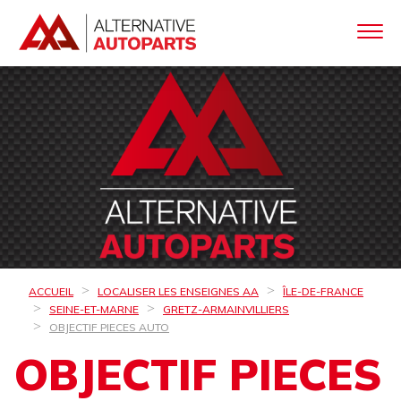
ACCUEIL
LOCALISER LES ENSEIGNES AA
ÎLE-DE-FRANCE
SEINE-ET-MARNE
GRETZ-ARMAINVILLIERS
OBJECTIF PIECES AUTO
OBJECTIF PIECES