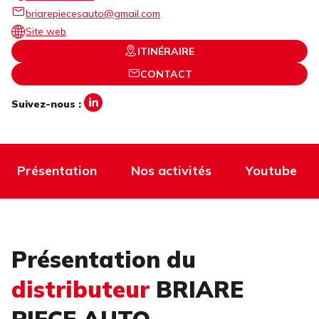
briarepiecesauto@gmail.com
Site web
ITINÉRAIRE
CONTACT
Suivez-nous :
Présentation
Nos activités
Youtube
Présentation du
distributeur
BRIARE