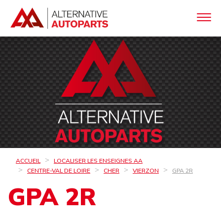
ACCUEIL
LOCALISER LES ENSEIGNES AA
CENTRE-VAL DE LOIRE
CHER
VIERZON
GPA 2R
GPA 2R