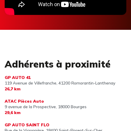
Adhérents à proximité
GP AUTO 41
119 Avenue de Villefranche,
41200 Romorantin-Lanthenay
26,7 km
ATAC Pièces Auto
9 avenue de la Prospective,
18000 Bourges
29,6 km
GP AUTO SAINT FLO
Rue de la Vigonnière,
18400 Saint-Florent-Sur-Cher