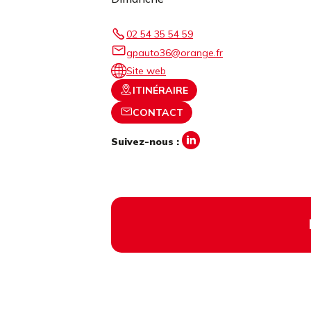
02 54 35 54 59
gpauto36@orange.fr
Site web
ITINÉRAIRE
CONTACT
Suivez-nous :