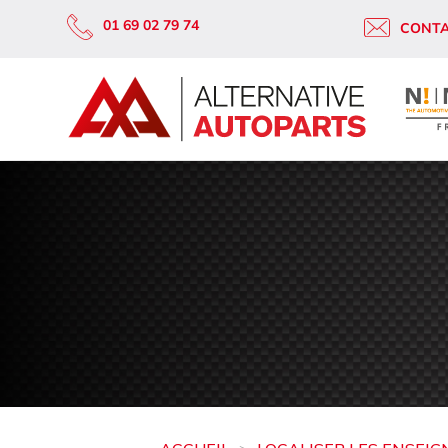
01 69 02 79 74
CONT