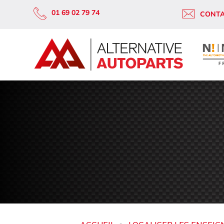
01 69 02 79 74
CONT