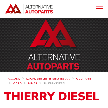
ACCUEIL
LOCALISER LES ENSEIGNES AA
OCCITANIE
GARD
NÎMES
THIERRY DIESEL
THIERRY DIESEL