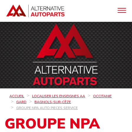
ACCUEIL
LOCALISER LES ENSEIGNES AA
OCCITANIE
GARD
BAGNOLS-SUR-CÈZE
GROUPE NPA AUTO PIECES SERVICE
GROUPE NPA