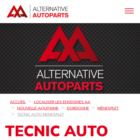
ACCUEIL
LOCALISER LES ENSEIGNES AA
NOUVELLE-AQUITAINE
DORDOGNE
MÉNESPLET
TECNIC AUTO MENESPLET
TECNIC AUTO