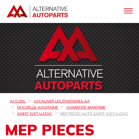
ACCUEIL
LOCALISER LES ENSEIGNES AA
NOUVELLE-AQUITAINE
CHARENTE-MARITIME
SAINT-JUST-LUZAC
MEP PIECES AUTO SAINT-JUST-LUZAC
MEP PIECES