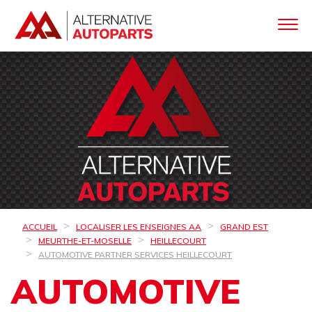
ACCUEIL
LOCALISER LES ENSEIGNES AA
GRAND EST
MEURTHE-ET-MOSELLE
HEILLECOURT
AUTOMOTIVE PARTNER SERVICES HEILLECOURT
AUTOMOTIVE