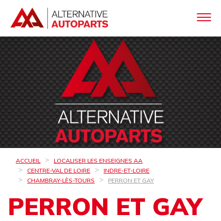
ACCUEIL
LOCALISER LES ENSEIGNES AA
CENTRE-VAL DE LOIRE
INDRE-ET-LOIRE
CHAMBRAY-LÈS-TOURS
PERRON ET GAY
PERRON ET GAY