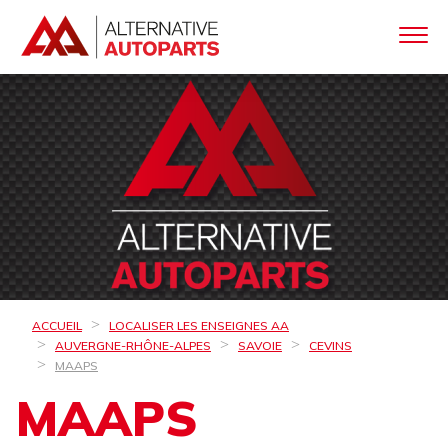
ACCUEIL
LOCALISER LES ENSEIGNES AA
AUVERGNE-RHÔNE-ALPES
SAVOIE
CEVINS
MAAPS
MAAPS